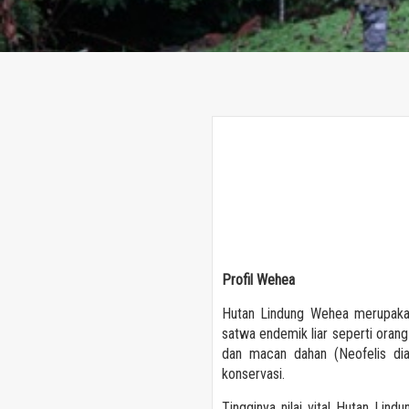
Profil Wehea
Hutan Lindung Wehea merupakan 
satwa endemik liar seperti oran
dan macan dahan (Neofelis diar
konservasi.
Tingginya nilai vital Hutan Li