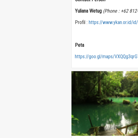
Yuliana Wetug
(Phone : +62 812
Profil :
https://www.ykan.or.id/i
Peta
https://goo.gl/maps/VXQQg3q