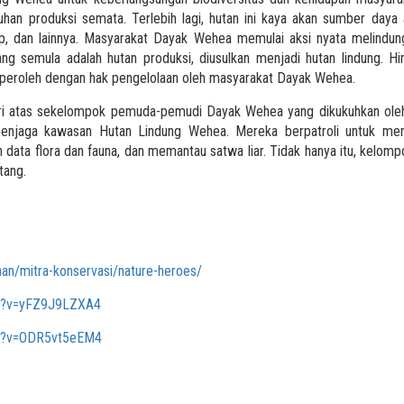
uhan produksi semata. Terlebih lagi, hutan ini kaya akan sumber day
up, dan lainnya. Masyarakat Dayak Wehea memulai aksi nyata melindun
yang semula adalah hutan produksi, diusulkan menjadi hutan lindung. H
diperoleh dengan hak pengelolaan oleh masyarakat Dayak Wehea.
i atas sekelompok pemuda-pemudi Dayak Wehea yang dikukuhkan ole
enjaga kawasan Hutan Lindung Wehea. Mereka berpatroli untuk men
data flora dan fauna, dan memantau satwa liar. Tidak hanya itu, kelo
tang.
aan/mitra-konservasi/nature-heroes/
ch?v=yFZ9J9LZXA4
ch?v=ODR5vt5eEM4