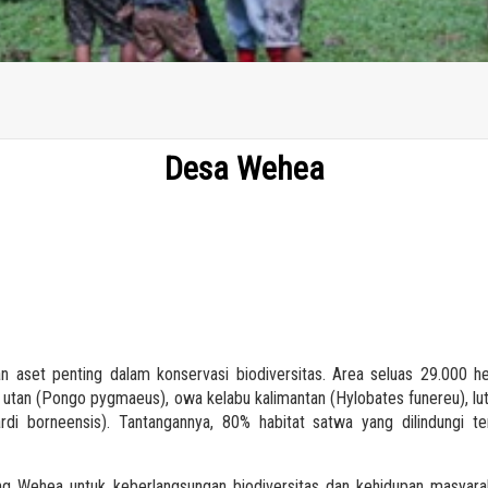
Desa Wehea
aset penting dalam konservasi biodiversitas. Area seluas 29.000 h
g utan (Pongo pygmaeus), owa kelabu kalimantan (Hylobates funereu), lu
di borneensis). Tantangannya, 80% habitat satwa yang dilindungi te
ndung Wehea untuk keberlangsungan biodiversitas dan kehidupan masyar