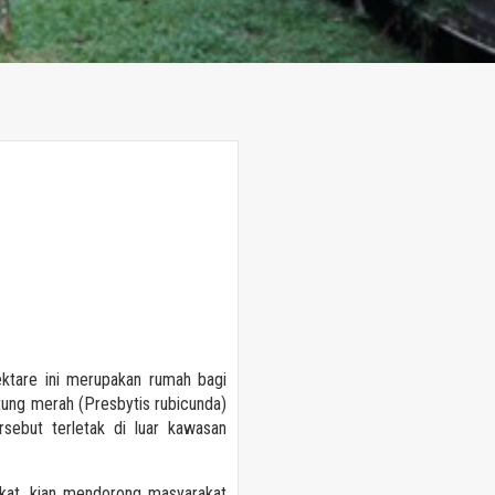
ektare ini merupakan rumah bagi
tung merah (Presbytis rubicunda)
rsebut terletak di luar kawasan
akat, kian mendorong masyarakat