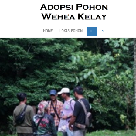
HOME
LOKASI POHON
ID
EN