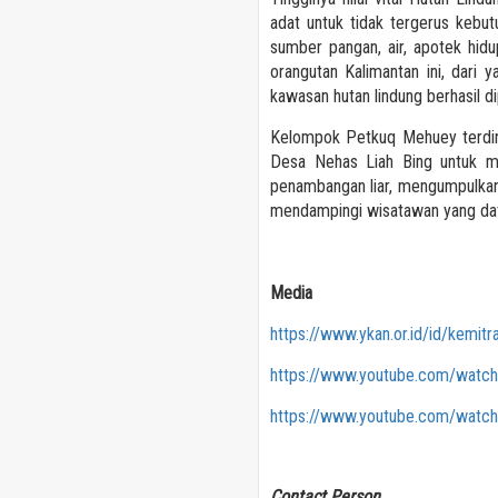
adat untuk tidak tergerus kebut
sumber pangan, air, apotek hid
orangutan Kalimantan ini, dari 
kawasan hutan lindung berhasil 
Kelompok Petkuq Mehuey terdir
Desa Nehas Liah Bing untuk m
penambangan liar, mengumpulkan 
mendampingi wisatawan yang da
Media
https://www.ykan.or.id/id/kemitr
https://www.youtube.com/wat
https://www.youtube.com/wat
Contact Person