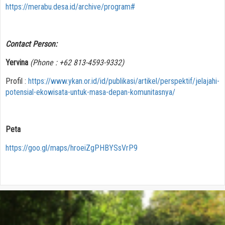
https://merabu.desa.id/archive/program#
Contact Person:
Yervina
(Phone : +62 813-4593-9332)
Profil :
https://www.ykan.or.id/id/publikasi/artikel/perspektif/jelajahi-
potensial-ekowisata-untuk-masa-depan-komunitasnya/
Peta
https://goo.gl/maps/hroeiZgPHBYSsVrP9