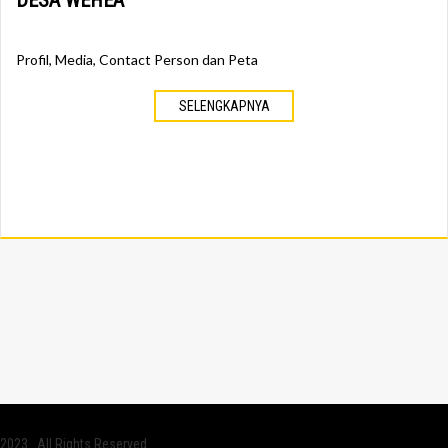
DESA WEHEA
Profil, Media, Contact Person dan Peta
SELENGKAPNYA
2023 . All Rights Reserved.